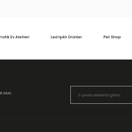
ratik Ev Aletleri
Led Işıklı Ürünler
Pet Shop
t olun.