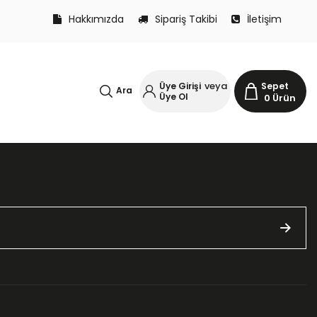
Hakkımızda
Sipariş Takibi
İletişim
veya
Üye Girişi
Sepet
Ara
Üye Ol
0
Ürün