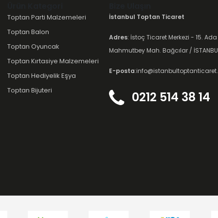
Ürün Kategori
Bize Ulaşın
Toptan Parti Malzemeleri
İstanbul Toptan Ticaret
Toptan Balon
Adres
: İstoç Ticaret Merkezi - 15. Ada
Toptan Oyuncak
Mahmutbey Mah. Bağcılar / İSTANBU
Toptan Kırtasiye Malzemeleri
E-posta
:info@istanbultoptanticare
Toptan Hediyelik Eşya
Toptan Bijuteri
0212 514 38 14