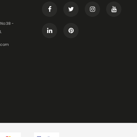
 No:38 -
L
t.com