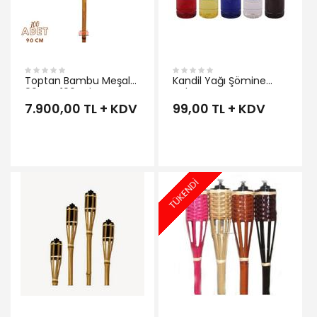
Toptan Bambu Meşale
Kandil Yağı Şömine
90 cm 100 Adet
Yakıtı
7.900,00 TL + KDV
99,00 TL + KDV
TÜKENDİ
İNCELE