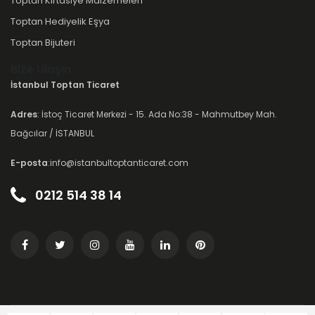
Toptan Kırtasiye Malzemeleri
Toptan Hediyelik Eşya
Toptan Bijuteri
Bize Ulaşın
İstanbul Toptan Ticaret
Adres
: İstoç Ticaret Merkezi - 15. Ada No:38 - Mahmutbey Mah.
Bağcılar / İSTANBUL
E-posta
:info@istanbultoptanticaret.com
0212 514 38 14