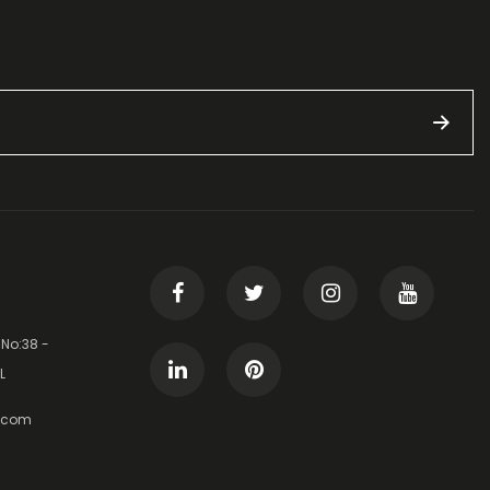
 No:38 -
L
t.com