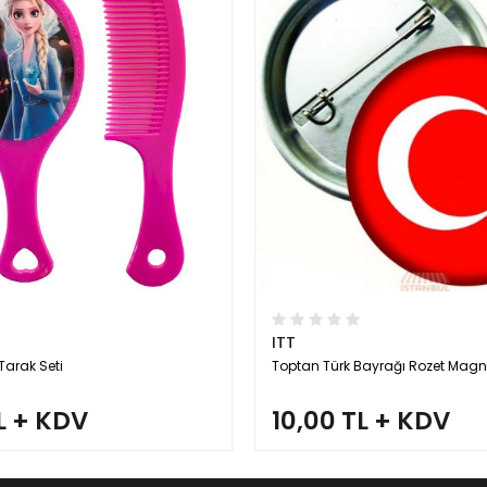
ITT
Tarak Seti
Toptan Türk Bayrağı Rozet Magn
L + KDV
10,00 TL + KDV