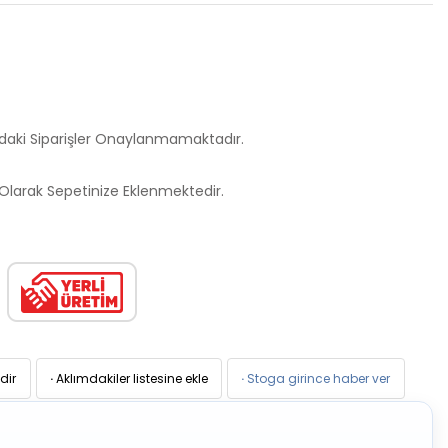
ndaki Siparişler Onaylanmamaktadır.
larak Sepetinize Eklenmektedir.
dir
·
Aklımdakiler listesine ekle
·
Stoga girince haber ver