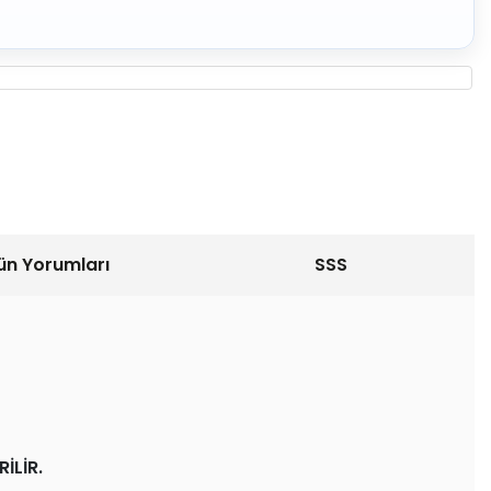
ün Yorumları
SSS
İLİR.