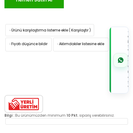
·
Ürünü karşılaştırma listeme ekle
(
Karşılaştır
)
TI
W
İL
·
Fiyatı düşünce bildir
·
Aklımdakiler listesine ekle
Sİ
VE
05
7x
Wh
Üz
de
Sip
Ver
Bilgi :
Bu ürünümüzden minimum
10 Pkt.
sipariş verebilirsiniz.