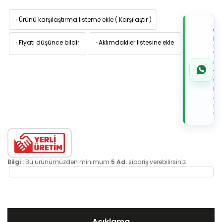
·
Ürünü karşılaştırma listeme ekle
(
Karşılaştır
)
TI
W
İL
·
Fiyatı düşünce bildir
·
Aklımdakiler listesine ekle
Sİ
VE
05
7x
Wh
Üz
de
Sip
Ver
Bilgi :
Bu ürünümüzden minimum
5 Ad.
sipariş verebilirsiniz.
Açıklama