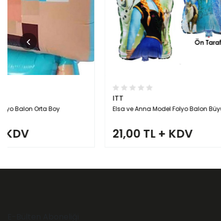
ITT
ITT
Elsa ve Anna Model Folyo Balon Büyük Boy
Barbie Model
21,00 TL + KDV
14,50 T
E-Bülten Aboneliği