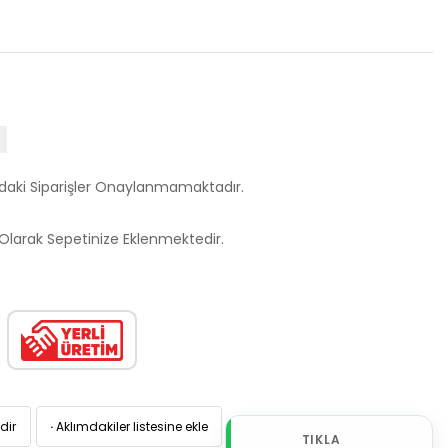
ndaki Siparişler Onaylanmamaktadır.
larak Sepetinize Eklenmektedir.
dir
·
Aklımdakiler listesine ekle
TIKLA