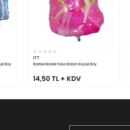
ITT
 Folyo Balon Küçük Boy
24 İnç Kalpli Toptan Folyo Balo
L + KDV
16,50 TL + KDV