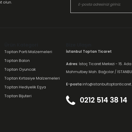
t olun.
Ürün Kategori
Bize Ulaşın
Toptan Parti Malzemeleri
İstanbul Toptan Ticaret
Toptan Balon
Adres
: İstoç Ticaret Merkezi - 15. Ada
Toptan Oyuncak
Mahmutbey Mah. Bağcılar / İSTANBU
Toptan Kırtasiye Malzemeleri
E-posta
:info@istanbultoptanticare
Toptan Hediyelik Eşya
Toptan Bijuteri
0212 514 38 14