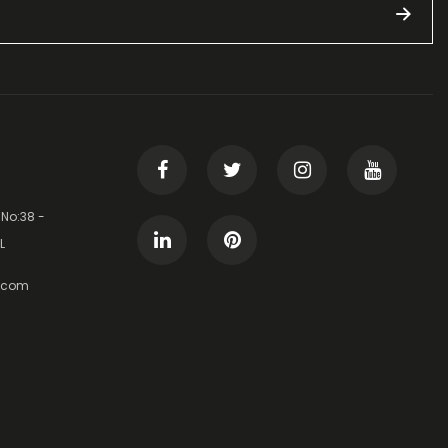
 No:38 -
L
t.com