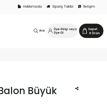
Hakkımızda
Sipariş Takibi
İletişim
veya
Üye Girişi
Sepet
Ara
Üye Ol
0
Ürün
 Balon Büyük