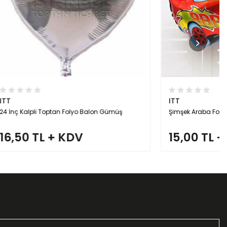
ITT
n Gümüş
Şimşek Araba Folyo Orta Boy
15,00 TL + KDV