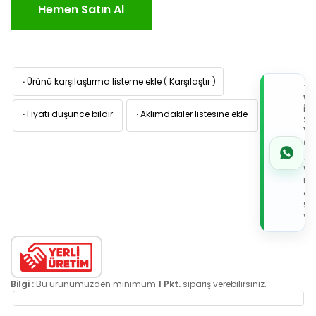
Hemen Satın Al
·
Ürünü karşılaştırma listeme ekle
(
Karşılaştır
)
TI
W
İL
·
Fiyatı düşünce bildir
·
Aklımdakiler listesine ekle
Sİ
VE
05
7x
Wh
Üz
de
Sip
Ver
Bilgi :
Bu ürünümüzden minimum
1 Pkt.
sipariş verebilirsiniz.