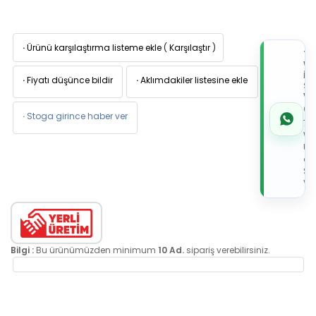
·
Ürünü karşılaştırma listeme ekle
(
Karşılaştır
)
TI
W
İL
·
Fiyatı düşünce bildir
·
Aklımdakiler listesine ekle
Sİ
VE
05
·
Stoga girince haber ver
7x
Wh
Üz
de
Sip
Ver
Bilgi :
Bu ürünümüzden minimum
10 Ad.
sipariş verebilirsiniz.