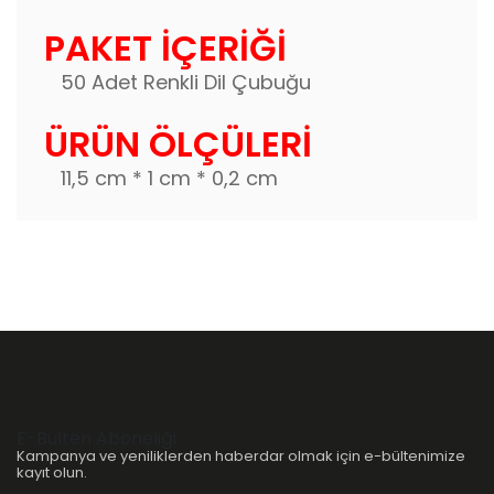
PAKET İÇERİĞİ
50 Adet Renkli Dil Çubuğu
ÜRÜN ÖLÇÜLERİ
11,5 cm * 1 cm * 0,2 cm
E-Bülten Aboneliği
Kampanya ve yeniliklerden haberdar olmak için e-bültenimize
kayıt olun.