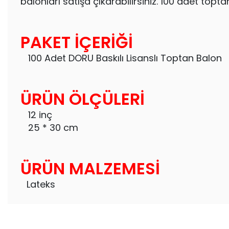
balonları satışa çıkarabilirsiniz. 100 adet toptan
PAKET İÇERİĞİ
100 Adet DORU Baskılı Lisanslı Toptan Balon
ÜRÜN ÖLÇÜLERİ
12 inç
25 * 30 cm
ÜRÜN MALZEMESİ
Lateks