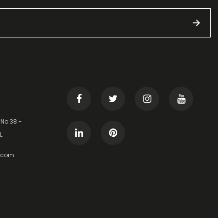
 No:38 -
L
t.com