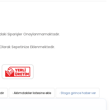
ndaki Siparişler Onaylanmamaktadır.
larak Sepetinize Eklenmektedir.
dir
·
Aklımdakiler listesine ekle
·
Stoga girince haber ver