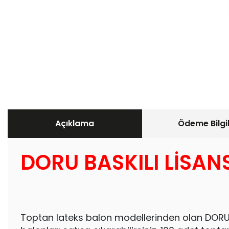
Açıklama
Ödeme Bilgil
DORU BASKILI LİSAN
Toptan lateks balon modellerinden olan DORU to