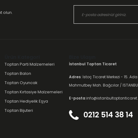
t olun.
Ürün Kategori
Bize Ulaşın
Toptan Parti Malzemeleri
İstanbul Toptan Ticaret
Toptan Balon
Adres
: İstoç Ticaret Merkezi - 15. Ada
Toptan Oyuncak
Mahmutbey Mah. Bağcılar / İSTANBU
Toptan Kırtasiye Malzemeleri
E-posta
:info@istanbultoptanticare
Toptan Hediyelik Eşya
Toptan Bijuteri
0212 514 38 14