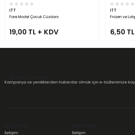
ITT
ITT
Fare Model Çocuk Cüzdanı
Frozen ve Loli
19,00 TL + KDV
6,50 T
E-Bülten Aboneliği
Kampanya ve yeniliklerden haberdar olmak için e-bültenimize kayı
Kurumsal
Hızlı erişim
İletişim
İletişim