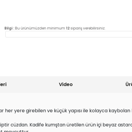
Bilgi :
Bu ürünümüzden minimum
12
sipariş verebilirsiniz.
eri
Video
Ür
 her yere girebilen ve küçük yapısı ile kolayca kaybolan b
iptir cüzdan. Kadife kumştan üretilen ürün içi beyaz astar
et mevcuttur.