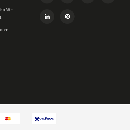
 No:38 -
L
t.com