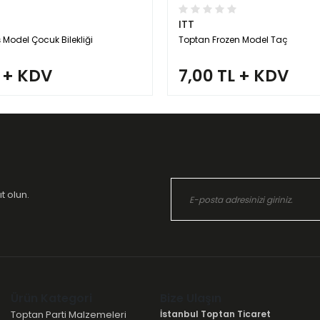
ITT
ş Model Çocuk Bilekliği
Toptan Frozen Model Taç
L + KDV
7,00 TL + KDV
t olun.
Ürün Kategori
Bize Ulaşın
Toptan Parti Malzemeleri
İstanbul Toptan Ticaret