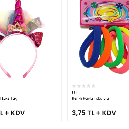
ITT
l Lüks Taç
Renkli Havlu Toka 6 Lı
TL + KDV
3,75 TL + KDV