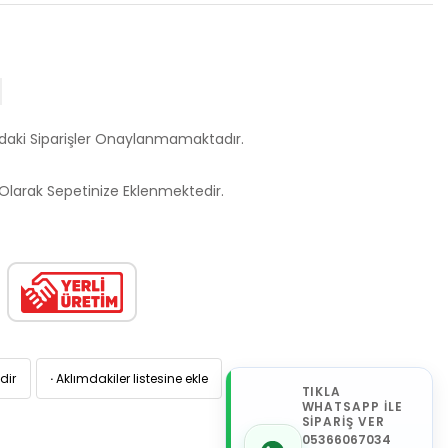
ndaki Siparişler Onaylanmamaktadır.
larak Sepetinize Eklenmektedir.
dir
·
Aklımdakiler listesine ekle
TIKLA
WHATSAPP İLE
SİPARİŞ VER
05366067034