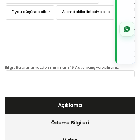
TI
W
İL
·
Fiyatı düşünce bildir
·
Aklımdakiler listesine ekle
Sİ
VE
05
7x
Wh
Üz
de
Sip
Ver
Bilgi :
Bu ürünümüzden minimum
15 Ad.
sipariş verebilirsiniz.
Açıklama
Ödeme Bilgileri