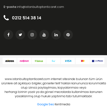
E-posta
:info@istanbultoptanticaret.com
0212 514 38 14
www.istanbultoptanticaret.com internet sitesinde bulunan tüm ürün
ürünlere ait açıklayıcı bilgiler, görseller telif hakları kanununca korunmakta
olup izinsiz paylaşılması, kopyalanması veya
herhangi birinin yazılı ya da görsel mecralarda kullanılması kanunen
yasaklanmış olup hukuki yaptırıma tabi tutulmaktadır.
Google Seo
Kentmedia