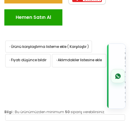
Hemen Satın Al
·
Ürünü karşılaştırma listeme ekle
(
Karşılaştır
)
TI
W
İL
·
Fiyatı düşünce bildir
·
Aklımdakiler listesine ekle
Sİ
VE
05
7x
Wh
Üz
de
Sip
Ver
Bilgi :
Bu ürünümüzden minimum
50
sipariş verebilirsiniz.