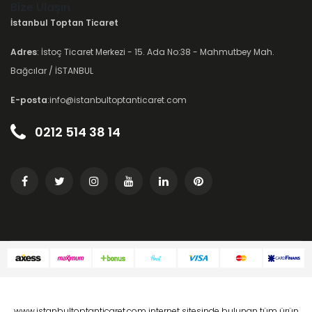
Bize Ulaşın
İstanbul Toptan Ticaret
Adres
: İstoç Ticaret Merkezi - 15. Ada No:38 - Mahmutbey Mah.
Bağcılar / İSTANBUL
E-posta
:info@istanbultoptanticaret.com
0212 514 38 14
www.istanbultoptanticaret.com internet sitesinde bulunan tüm ürün