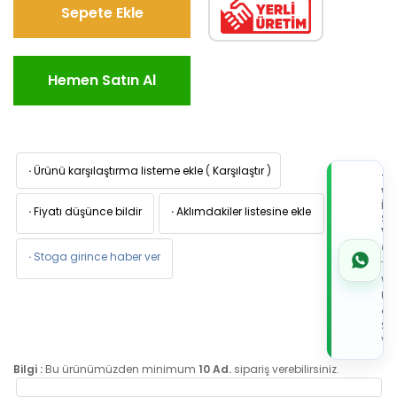
Sepete Ekle
Hemen Satın Al
·
Ürünü karşılaştırma listeme ekle
(
Karşılaştır
)
TI
W
İL
·
Fiyatı düşünce bildir
·
Aklımdakiler listesine ekle
Sİ
VE
05
·
Stoga girince haber ver
7x
Wh
Üz
de
Sip
Ver
Bilgi :
Bu ürünümüzden minimum
10 Ad.
sipariş verebilirsiniz.