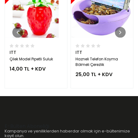
ITT
ITT
Çilek Model Pipetli Suluk
Hazneli Telefon Koyma
Bölmeli Çerezlik
14,00 TL + KDV
25,00 TL + KDV
E-Bülten Aboneliği
Kampanya ve yeniliklerden haberdar olmak için e-bültenimize
kayıt olun.