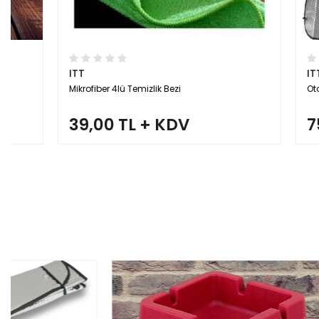
ITT
ITT
Mikrofiber 4lü Temizlik Bezi
Oto Ön Cam Gü
39,00 TL + KDV
75,00 
TÜKENDİ