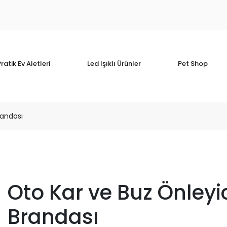
ratik Ev Aletleri
Led Işıklı Ürünler
Pet Shop
randası
Oto Kar ve Buz Önley
Brandası