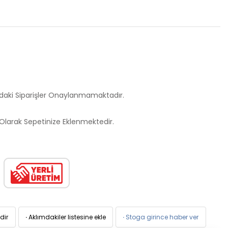
ndaki Siparişler Onaylanmamaktadır.
larak Sepetinize Eklenmektedir.
dir
·
Aklımdakiler listesine ekle
·
Stoga girince haber ver