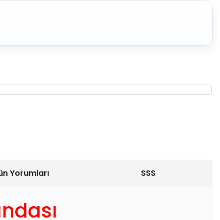
ün Yorumları
SSS
andası