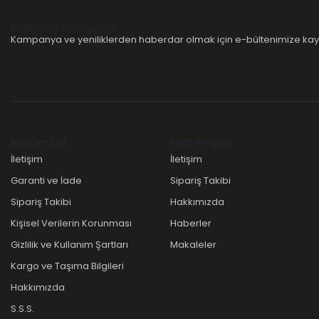
E-Bülten Aboneliği
Kampanya ve yeniliklerden haberdar olmak için e-bültenimize kayı
Kurumsal
Hızlı erişim
İletişim
İletişim
Garanti ve İade
Sipariş Takibi
Sipariş Takibi
Hakkımızda
Kişisel Verilerin Korunması
Haberler
Gizlilik ve Kullanım Şartları
Makaleler
Kargo ve Taşıma Bilgileri
Hakkımızda
S.S.S.