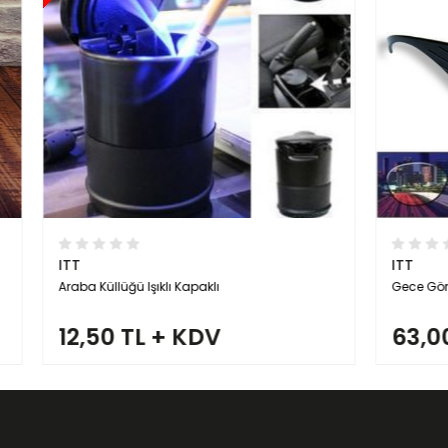
ITT
Işıklı Kapaklı
Gece Görüş Gözlüğü Anti Far
L + KDV
63,00 TL + KDV