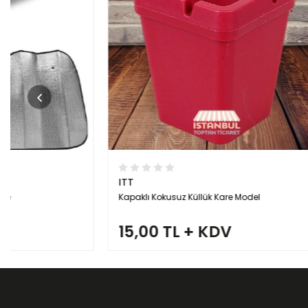
ITT
ITT
Kapaklı Kokusuz Küllük Kare Model
Araba Küllüğü 
15,00 TL + KDV
12,50 T