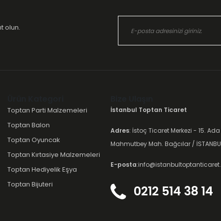
t olun.
Ürün Kategori
Bize Ulaşın
Toptan Parti Malzemeleri
İstanbul Toptan Ticaret
Toptan Balon
Adres
: İstoç Ticaret Merkezi - 15. Ada
Toptan Oyuncak
Mahmutbey Mah. Bağcılar / İSTANBU
Toptan Kırtasiye Malzemeleri
E-posta
:info@istanbultoptanticare
Toptan Hediyelik Eşya
Toptan Bijuteri
0212 514 38 14