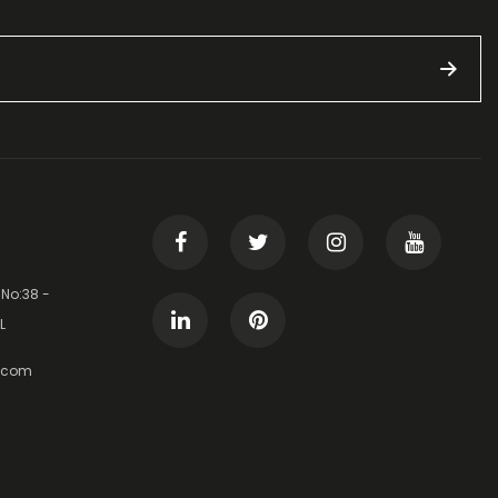
 No:38 -
L
t.com