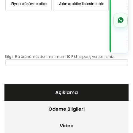
İL
·
Fiyatı düşünce bildir
·
Aklımdakiler listesine ekle
Sİ
VE
05
7x
Wh
Üz
de
Sip
Ver
Bilgi :
Bu ürünümüzden minimum
10 Pkt.
sipariş verebilirsiniz.
Açıklama
Ödeme Bilgileri
Video