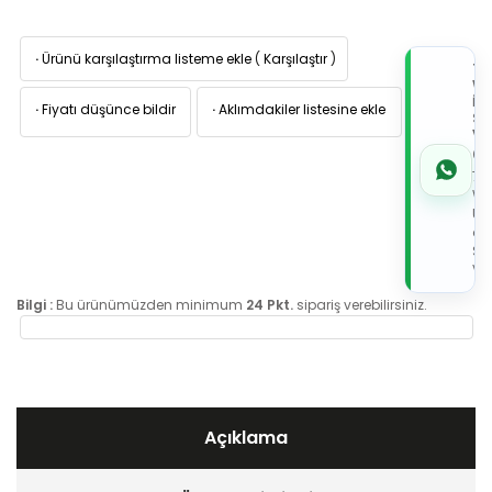
·
Ürünü karşılaştırma listeme ekle
(
Karşılaştır
)
TI
W
İL
·
Fiyatı düşünce bildir
·
Aklımdakiler listesine ekle
Sİ
VE
05
7x
Wh
Üz
de
Sip
Ver
Bilgi :
Bu ürünümüzden minimum
24 Pkt.
sipariş verebilirsiniz.
Açıklama