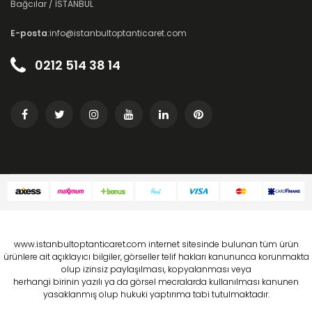
Bağcılar / İSTANBUL
E-posta
:info@istanbultoptanticaret.com
0212 514 38 14
www.istanbultoptanticaret.com internet sitesinde bulunan tüm ürün
ürünlere ait açıklayıcı bilgiler, görseller telif hakları kanununca korunmakta
olup izinsiz paylaşılması, kopyalanması veya
herhangi birinin yazılı ya da görsel mecralarda kullanılması kanunen
yasaklanmış olup hukuki yaptırıma tabi tutulmaktadır.