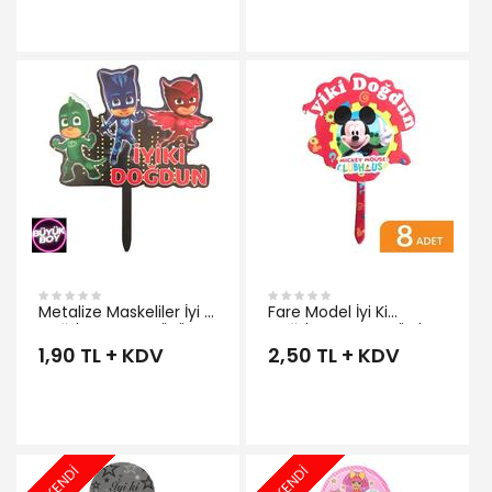
İNCELE
Metalize Maskeliler İyi Ki
Fare Model İyi Ki
Doğdun Pasta Süsü
Doğdun Karton Kürdan
1,90 TL + KDV
2,50 TL + KDV
TÜKENDİ
TÜKENDİ
İNCELE