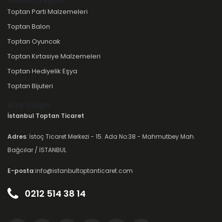
Ürün Kategori
Toptan Parti Malzemeleri
Toptan Balon
Toptan Oyuncak
Toptan Kırtasiye Malzemeleri
Toptan Hediyelik Eşya
Toptan Bijuteri
Bize Ulaşın
İstanbul Toptan Ticaret
Adres
: İstoç Ticaret Merkezi - 15. Ada No:38 - Mahmutbey Mah.
Bağcılar / İSTANBUL
E-posta
:info@istanbultoptanticaret.com
0212 514 38 14