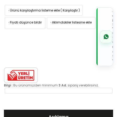
·
Ürünü karşılaştırma listeme ekle
(
Karşılaştır
)
TI
W
İL
·
Fiyatı düşünce bildir
·
Aklımdakiler listesine ekle
Sİ
VE
05
7x
Wh
Üz
de
Sip
Ver
Bilgi :
Bu ürünümüzden minimum
3 Ad.
sipariş verebilirsiniz.
Açıklama