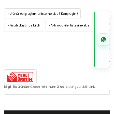
·
Ürünü karşılaştırma listeme ekle
(
Karşılaştır
)
TI
W
İL
·
Fiyatı düşünce bildir
·
Aklımdakiler listesine ekle
Sİ
VE
05
7x
Wh
Üz
de
Sip
Ver
Bilgi :
Bu ürünümüzden minimum
3 Ad.
sipariş verebilirsiniz.