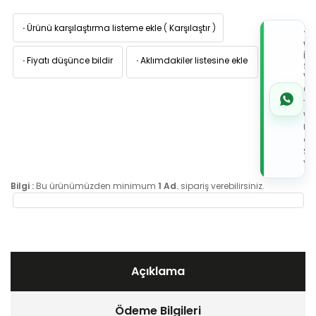
·
Ürünü karşılaştırma listeme ekle
(
Karşılaştır
)
TI
W
İL
·
Fiyatı düşünce bildir
·
Aklımdakiler listesine ekle
Sİ
VE
05
7x
Wh
Üz
de
Sip
Ver
Bilgi :
Bu ürünümüzden minimum
1 Ad.
sipariş verebilirsiniz.
Açıklama
Ödeme Bilgileri