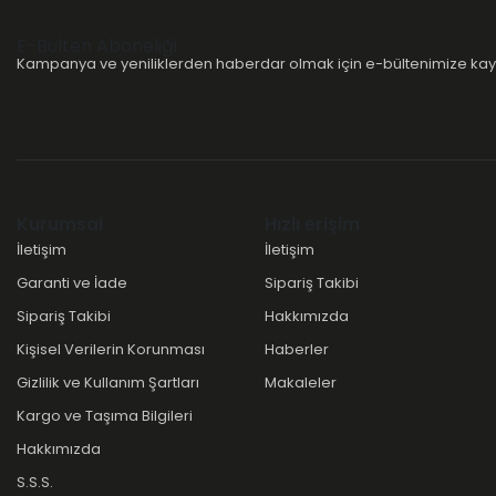
E-Bülten Aboneliği
Kampanya ve yeniliklerden haberdar olmak için e-bültenimize kayı
Kurumsal
Hızlı erişim
İletişim
İletişim
Garanti ve İade
Sipariş Takibi
Sipariş Takibi
Hakkımızda
Kişisel Verilerin Korunması
Haberler
Gizlilik ve Kullanım Şartları
Makaleler
Kargo ve Taşıma Bilgileri
Hakkımızda
S.S.S.