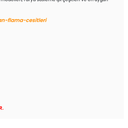
n-flama-cesitleri
R.