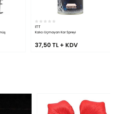
ITT
müş
Kalıcı Uçmayan Kar Spreyi
37,50 TL + KDV