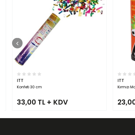
ITT
ITT
Konfeti 30 cm
Kırmızı Maç M
33,00 TL + KDV
23,00 