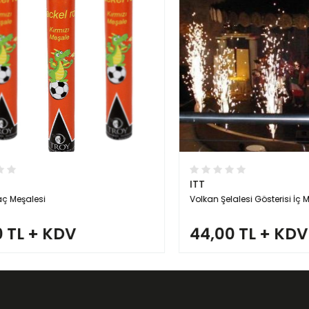
ITT
eşalesi
Volkan Şelalesi Gösterisi İç Meka
TL + KDV
44,00 TL + KDV