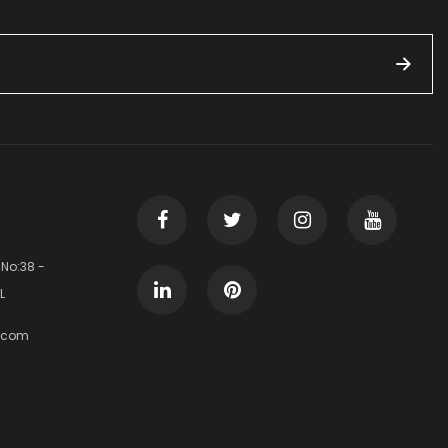
 No:38 -
L
t.com