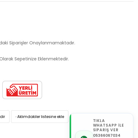
ndaki Siparişler Onaylanmamaktadır.
larak Sepetinize Eklenmektedir.
dir
·
Aklımdakiler listesine ekle
TIKLA
WHATSAPP İLE
SİPARİŞ VER
05366067034