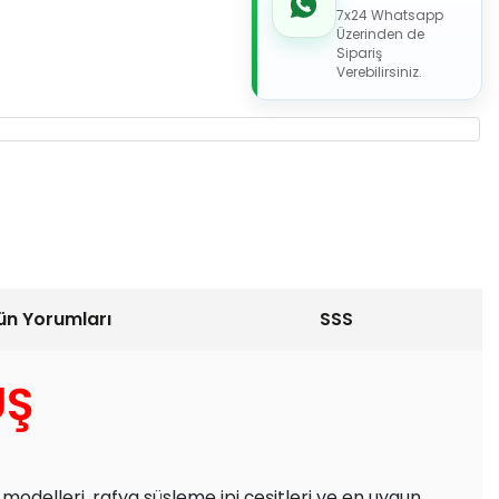
7x24 Whatsapp
Üzerinden de
Sipariş
Verebilirsiniz.
ün Yorumları
SSS
ÜŞ
 modelleri, rafya süsleme ipi çeşitleri ve en uygun