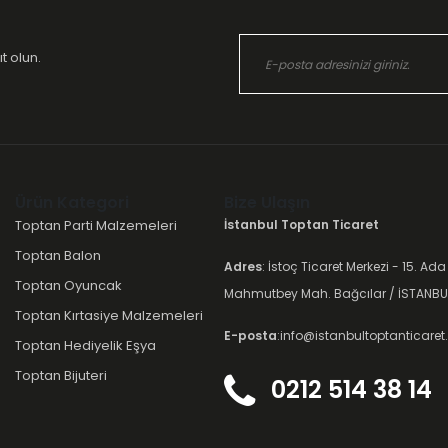
t olun.
Ürün Kategori
Bize Ulaşın
Toptan Parti Malzemeleri
İstanbul Toptan Ticaret
Toptan Balon
Adres
: İstoç Ticaret Merkezi - 15. Ada
Toptan Oyuncak
Mahmutbey Mah. Bağcılar / İSTANBU
Toptan Kırtasiye Malzemeleri
E-posta
:info@istanbultoptanticare
Toptan Hediyelik Eşya
Toptan Bijuteri
0212 514 38 14