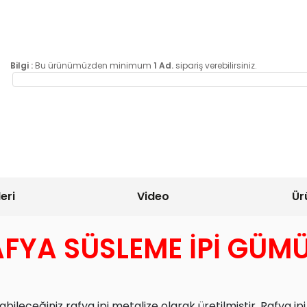
Bilgi :
Bu ürünümüzden minimum
1 Ad.
sipariş verebilirsiniz.
eri
Video
Ür
AFYA SÜSLEME İPİ GÜM
leceğiniz rafya ipi metalize olarak üretilmiştir. Rafya ipi