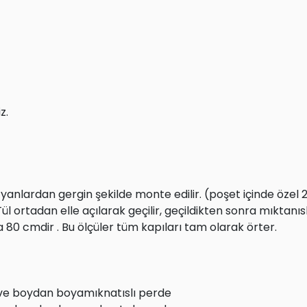
z.
 yanlardan gergin şekilde monte edilir. (poşet içinde özel
ortadan elle açılarak geçilir, geçildikten sonra mıktanısl
a 80 cmdir . Bu ölçüler tüm kapıları tam olarak örter.
 ve boydan boyamıknatıslı perde