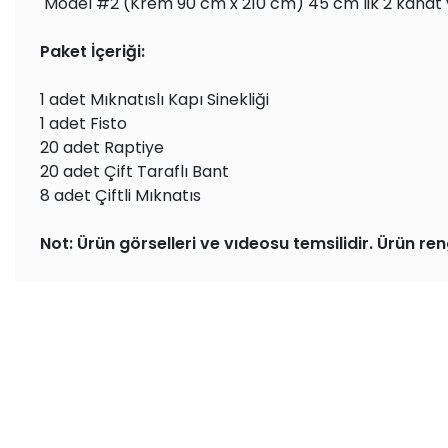
Model #2 (Krem 90 cm x 210 cm) 45 cm lik 2 kanat
Paket İçeriği:
1 adet Mıknatıslı Kapı Sinekliği
1 adet Fisto
20 adet Raptiye
20 adet Çift Taraflı Bant
8 adet Çiftli Mıknatıs
Not: Ürün görselleri ve vıdeosu temsilidir. Ürün ren