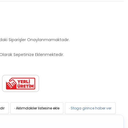
ndaki Siparişler Onaylanmamaktadır.
larak Sepetinize Eklenmektedir.
dir
·
Aklımdakiler listesine ekle
·
Stoga girince haber ver