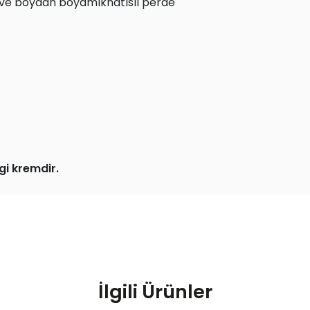
 ve boydan boyamıknatıslı perde
gi kremdir.
İlgili Ürünler