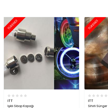
TÜKENDİ
TÜKENDİ
ITT
ITT
Işıklı Sibop Kapağı
Sihirli Sünger