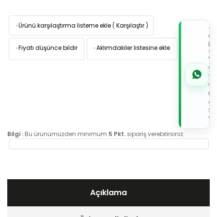
·
Ürünü karşılaştırma listeme ekle
(
Karşılaştır
)
TI
W
İL
·
Fiyatı düşünce bildir
·
Aklımdakiler listesine ekle
Sİ
VE
05
7x
Wh
Üz
de
Sip
Ver
Bilgi :
Bu ürünümüzden minimum
5 Pkt.
sipariş verebilirsiniz.
Açıklama