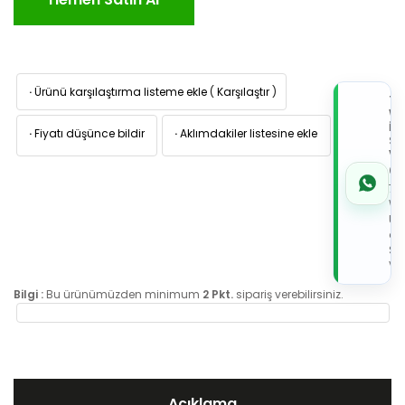
·
Ürünü karşılaştırma listeme ekle
(
Karşılaştır
)
TI
W
İL
·
Fiyatı düşünce bildir
·
Aklımdakiler listesine ekle
Sİ
VE
05
7x
Wh
Üz
de
Sip
Ver
Bilgi :
Bu ürünümüzden minimum
2 Pkt.
sipariş verebilirsiniz.
Açıklama