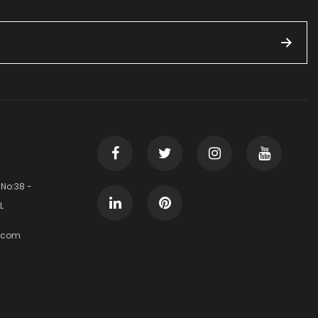
 No:38 -
L
t.com