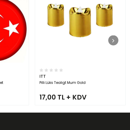
ITT
et
Pilli Lüks Tealigt Mum Gold
17,00 TL + KDV