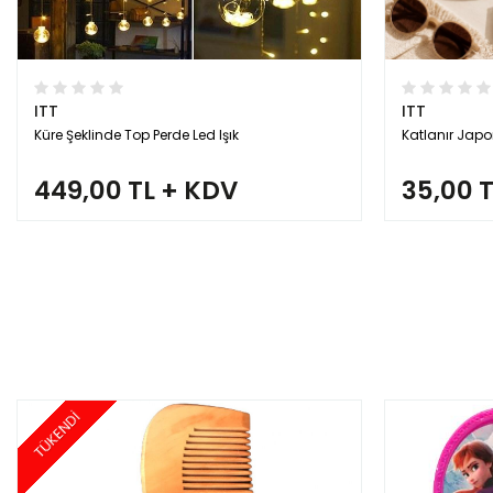
ITT
ITT
Küre Şeklinde Top Perde Led Işık
Katlanır Japo
449,00 TL + KDV
35,00 
TÜKENDİ