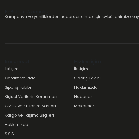
E-Bülten Aboneliği
Kampanya ve yeniliklerden haberdar olmak için e-bültenimize kayı
Kurumsal
Hızlı erişim
İletişim
İletişim
Garanti ve İade
Sipariş Takibi
Sipariş Takibi
Hakkımızda
Kişisel Verilerin Korunması
Haberler
Gizlilik ve Kullanım Şartları
Makaleler
Kargo ve Taşıma Bilgileri
Hakkımızda
S.S.S.