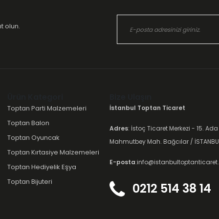
t olun.
Ürün Kategori
Bize Ulaşın
Toptan Parti Malzemeleri
İstanbul Toptan Ticaret
Toptan Balon
Adres
: İstoç Ticaret Merkezi - 15. Ada
Toptan Oyuncak
Mahmutbey Mah. Bağcılar / İSTANBU
Toptan Kırtasiye Malzemeleri
E-posta
:info@istanbultoptanticare
Toptan Hediyelik Eşya
Toptan Bijuteri
0212 514 38 14