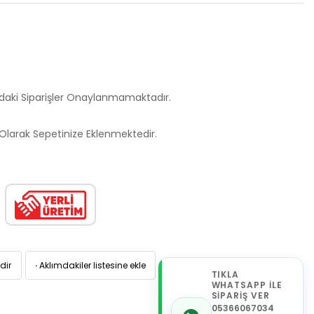
ndaki Siparişler Onaylanmamaktadır.
larak Sepetinize Eklenmektedir.
dir
·
Aklımdakiler listesine ekle
TIKLA
WHATSAPP İLE
SİPARİŞ VER
05366067034