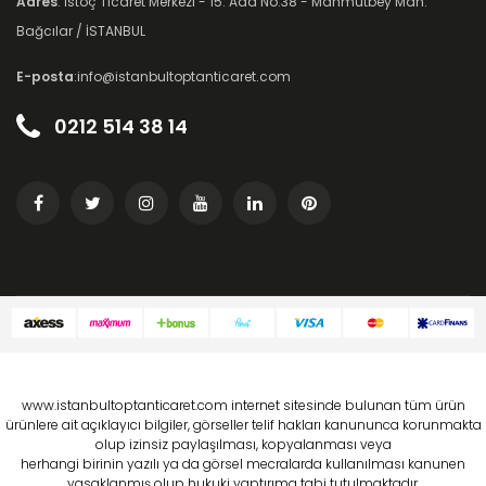
Adres
: İstoç Ticaret Merkezi - 15. Ada No:38 - Mahmutbey Mah.
Bağcılar / İSTANBUL
E-posta
:info@istanbultoptanticaret.com
0212 514 38 14
www.istanbultoptanticaret.com internet sitesinde bulunan tüm ürün
ürünlere ait açıklayıcı bilgiler, görseller telif hakları kanununca korunmakta
olup izinsiz paylaşılması, kopyalanması veya
herhangi birinin yazılı ya da görsel mecralarda kullanılması kanunen
yasaklanmış olup hukuki yaptırıma tabi tutulmaktadır.