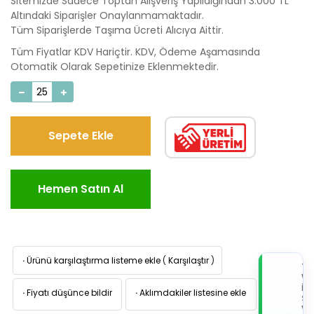
Sitemizde Sadece Toptan Alışveriş Yapıldığından 3.000 TL
Altındaki Siparişler Onaylanmamaktadır.
Tüm Siparişlerde Taşıma Ücreti Alıcıya Aittir.
Tüm Fiyatlar KDV Hariçtir. KDV, Ödeme Aşamasında
Otomatik Olarak Sepetinize Eklenmektedir.
Sepete Ekle
Hemen Satın Al
·
Ürünü karşılaştırma listeme ekle
(
Karşılaştır
)
TI
W
İL
·
Fiyatı düşünce bildir
·
Aklımdakiler listesine ekle
Sİ
VE