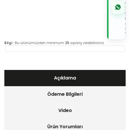
05
7x
Wh
Üz
de
Sip
Ver
Bilgi :
Bu ürünümüzden minimum
25
sipariş verebilirsiniz.
Açıklama
Ödeme Bilgileri
Video
Ürün Yorumları