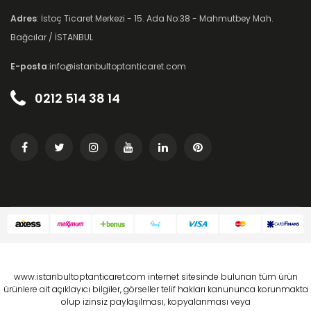
Adres
: İstoç Ticaret Merkezi - 15. Ada No:38 - Mahmutbey Mah.
Bağcılar / İSTANBUL
E-posta
:info@istanbultoptanticaret.com
0212 514 38 14
www.istanbultoptanticaret.com internet sitesinde bulunan tüm ürün
ürünlere ait açıklayıcı bilgiler, görseller telif hakları kanununca korunmakta
olup izinsiz paylaşılması, kopyalanması veya