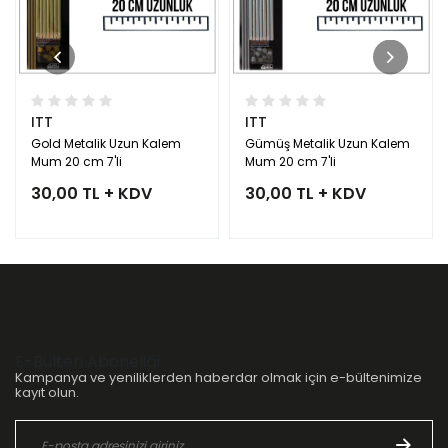
ITT
ITT
Gold Metalik Uzun Kalem
Gümüş Metalik Uzun Kalem
Mum 20 cm 7'li
Mum 20 cm 7'li
30,00 TL + KDV
30,00 TL + KDV
E-Bülten Aboneliği
Kampanya ve yeniliklerden haberdar olmak için e-bültenimize
kayıt olun.