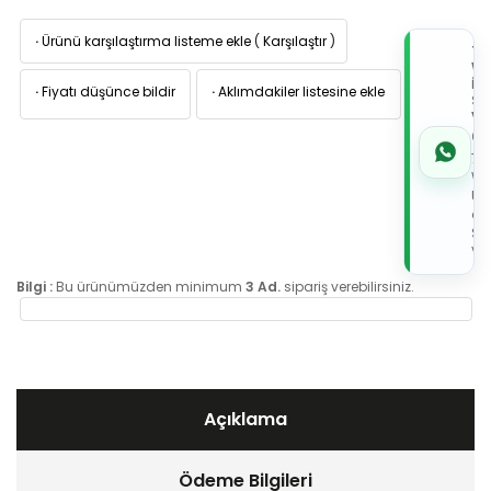
·
Ürünü karşılaştırma listeme ekle
(
Karşılaştır
)
TI
W
İL
·
Fiyatı düşünce bildir
·
Aklımdakiler listesine ekle
Sİ
VE
05
7x
Wh
Üz
de
Sip
Ver
Bilgi :
Bu ürünümüzden minimum
3 Ad.
sipariş verebilirsiniz.
Açıklama
Ödeme Bilgileri