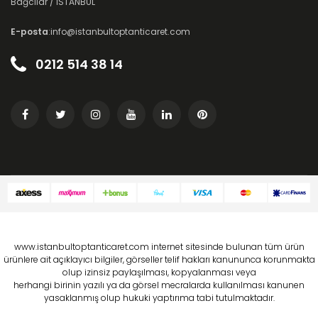
Bağcılar / İSTANBUL
E-posta
:info@istanbultoptanticaret.com
0212 514 38 14
www.istanbultoptanticaret.com internet sitesinde bulunan tüm ürün
ürünlere ait açıklayıcı bilgiler, görseller telif hakları kanununca korunmakta
olup izinsiz paylaşılması, kopyalanması veya
herhangi birinin yazılı ya da görsel mecralarda kullanılması kanunen
yasaklanmış olup hukuki yaptırıma tabi tutulmaktadır.