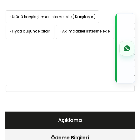
·
Ürünü karşılaştırma listeme ekle
(
Karşılaştır
)
TI
W
İL
·
Fiyatı düşünce bildir
·
Aklımdakiler listesine ekle
Sİ
VE
05
7x
Wh
Üz
de
Sip
Ver
Açıklama
Ödeme Bilgileri