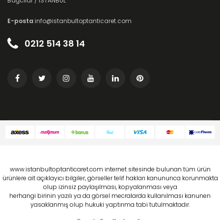
Bağcılar / İSTANBUL
E-posta
:info@istanbultoptanticaret.com
0212 514 38 14
www.istanbultoptanticaret.com internet sitesinde bulunan tüm ürün
ürünlere ait açıklayıcı bilgiler, görseller telif hakları kanununca korunmakta
olup izinsiz paylaşılması, kopyalanması veya
herhangi birinin yazılı ya da görsel mecralarda kullanılması kanunen
yasaklanmış olup hukuki yaptırıma tabi tutulmaktadır.