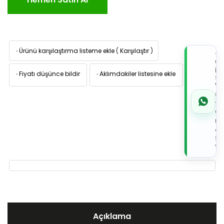
·
Ürünü karşılaştırma listeme ekle
(
Karşılaştır
)
TI
W
İL
·
Fiyatı düşünce bildir
·
Aklımdakiler listesine ekle
Sİ
VE
05
7x
Wh
Üz
de
Sip
Ver
Açıklama