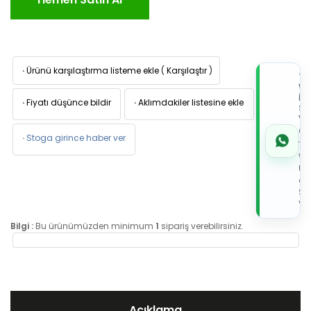
·
Ürünü karşılaştırma listeme ekle
(
Karşılaştır
)
TI
W
İL
·
Fiyatı düşünce bildir
·
Aklımdakiler listesine ekle
Sİ
VE
05
·
Stoga girince haber ver
7x
Wh
Üz
de
Sip
Ver
Bilgi :
Bu ürünümüzden minimum
1
sipariş verebilirsiniz.
Açıklama