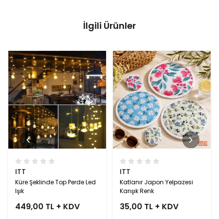
İlgili Ürünler
ITT
ITT
Küre Şeklinde Top Perde Led
Katlanır Japon Yelpazesi
Işık
Karışık Renk
449,00 TL + KDV
35,00 TL + KDV