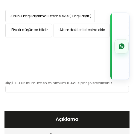
·
Ürünü karşılaştırma listeme ekle
(
Karşılaştır
)
TI
W
İL
·
Fiyatı düşünce bildir
·
Aklımdakiler listesine ekle
Sİ
VE
05
7x
Wh
Üz
de
Sip
Ver
Bilgi :
Bu ürünümüzden minimum
6 Ad.
sipariş verebilirsiniz.
Açıklama