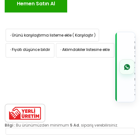
Hemen Satın Al
·
Ürünü karşılaştırma listeme ekle
(
Karşılaştır
)
TI
W
İL
·
Fiyatı düşünce bildir
·
Aklımdakiler listesine ekle
Sİ
VE
05
7x
Wh
Üz
de
Sip
Ver
Bilgi :
Bu ürünümüzden minimum
5 Ad.
sipariş verebilirsiniz.