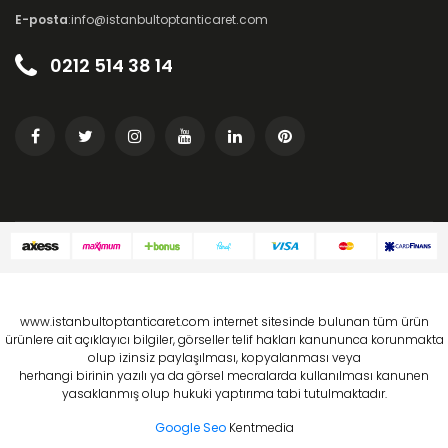
E-posta
:info@istanbultoptanticaret.com
0212 514 38 14
www.istanbultoptanticaret.com internet sitesinde bulunan tüm ürün
ürünlere ait açıklayıcı bilgiler, görseller telif hakları kanununca korunmakta
olup izinsiz paylaşılması, kopyalanması veya
herhangi birinin yazılı ya da görsel mecralarda kullanılması kanunen
yasaklanmış olup hukuki yaptırıma tabi tutulmaktadır.
Google Seo
Kentmedia