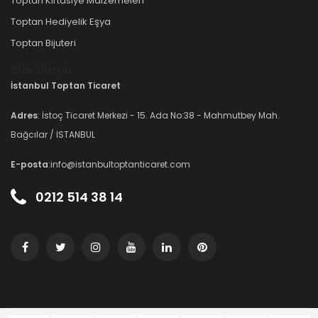
Toptan Kırtasiye Malzemeleri
Toptan Hediyelik Eşya
Toptan Bijuteri
Bize Ulaşın
İstanbul Toptan Ticaret
Adres
: İstoç Ticaret Merkezi - 15. Ada No:38 - Mahmutbey Mah.
Bağcılar / İSTANBUL
E-posta
:info@istanbultoptanticaret.com
0212 514 38 14