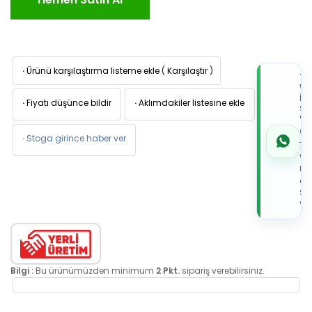
·
Ürünü karşılaştırma listeme ekle
(
Karşılaştır
)
TI
W
İL
·
Fiyatı düşünce bildir
·
Aklımdakiler listesine ekle
Sİ
VE
05
·
Stoga girince haber ver
7x
Wh
Üz
de
Sip
Ver
Bilgi :
Bu ürünümüzden minimum
2 Pkt.
sipariş verebilirsiniz.