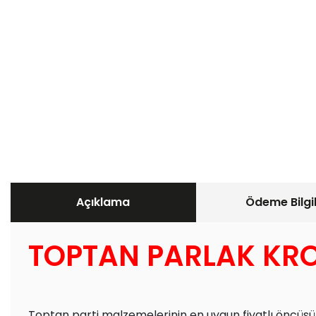
Açıklama
Ödeme Bilgil
TOPTAN PARLAK KR
Toptan parti malzemelerinin en uygun fiyatlı öncüsü