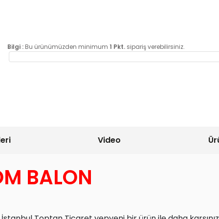
Bilgi :
Bu ürünümüzden minimum
1 Pkt.
sipariş verebilirsiniz.
eri
Video
Ür
OM BALON
 İstanbul Toptan Ticaret yepyeni bir ürün ile daha karşın