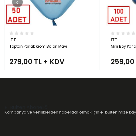
ITT
ITT
Toptan Parlak Krom Balon Mavi
Mini Boy Parl
279,00 TL + KDV
259,00
E-Bülten Aboneliği
Kampanya ve yeniliklerden haberdar olmak için e-bültenimize kayı