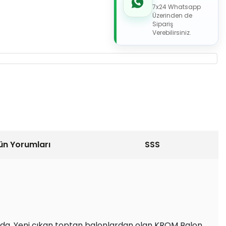
7x24 Whatsapp
Üzerinden de
Sipariş
Verebilirsiniz.
ün Yorumları
SSS
ızda. Yeni çıkan toptan balonlardan olan KROM Balon