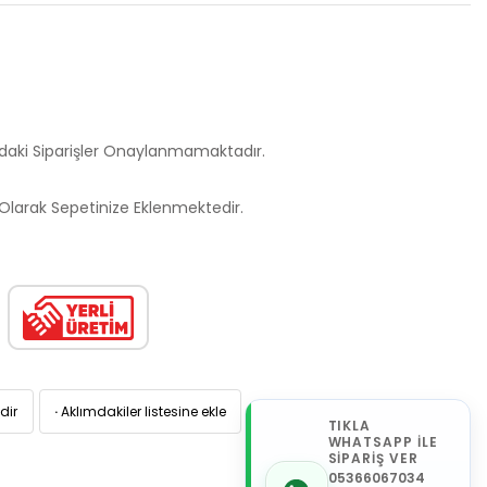
ndaki Siparişler Onaylanmamaktadır.
larak Sepetinize Eklenmektedir.
dir
·
Aklımdakiler listesine ekle
TIKLA
WHATSAPP İLE
SİPARİŞ VER
05366067034