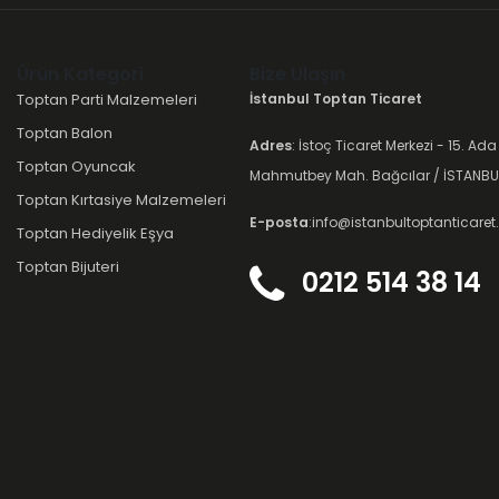
Ürün Kategori
Bize Ulaşın
Toptan Parti Malzemeleri
İstanbul Toptan Ticaret
Toptan Balon
Adres
: İstoç Ticaret Merkezi - 15. Ada
Toptan Oyuncak
Mahmutbey Mah. Bağcılar / İSTANBU
Toptan Kırtasiye Malzemeleri
E-posta
:info@istanbultoptanticare
Toptan Hediyelik Eşya
Toptan Bijuteri
0212 514 38 14