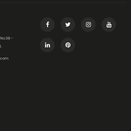
 No:38 -
L
t.com