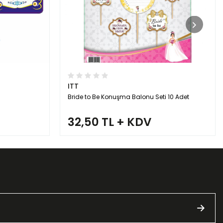
ITT
Bride to Be Konuşma Balonu Seti 10 Adet
32,50 TL + KDV