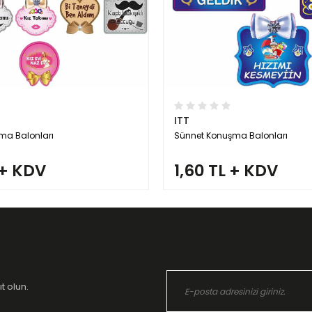
ITT
a Balonları
Sünnet Konuşma Balonları
 + KDV
1,60 TL + KDV
t olun.