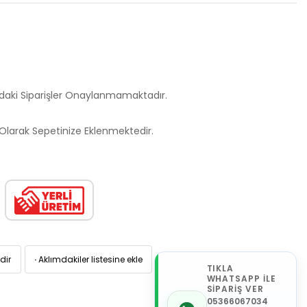
ndaki Siparişler Onaylanmamaktadır.
larak Sepetinize Eklenmektedir.
dir
·
Aklımdakiler listesine ekle
TIKLA
WHATSAPP İLE
SİPARİŞ VER
05366067034