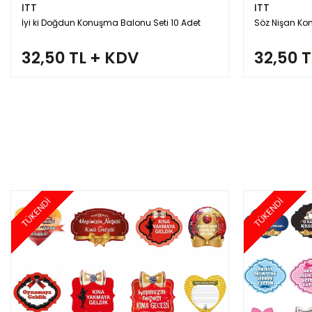
ITT
ITT
İyi ki Doğdun Konuşma Balonu Seti 10 Adet
Söz Nişan Ko
32,50 TL + KDV
32,50 
TÜKENDİ
TÜKENDİ