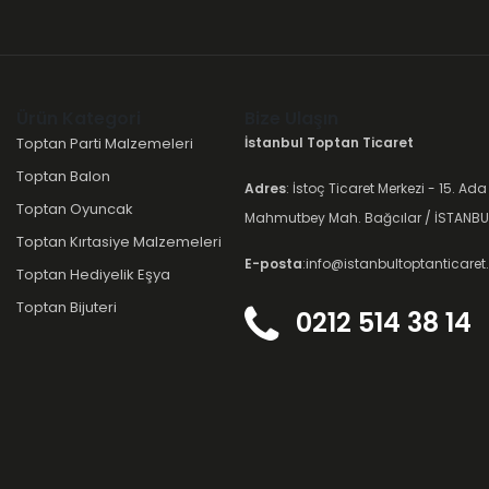
Ürün Kategori
Bize Ulaşın
Toptan Parti Malzemeleri
İstanbul Toptan Ticaret
Toptan Balon
Adres
: İstoç Ticaret Merkezi - 15. Ada
Toptan Oyuncak
Mahmutbey Mah. Bağcılar / İSTANBU
Toptan Kırtasiye Malzemeleri
E-posta
:info@istanbultoptanticare
Toptan Hediyelik Eşya
Toptan Bijuteri
0212 514 38 14