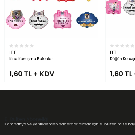
ITT
ITT
Kına Konuşma Balonları
Düğün Konuşm
1,60 TL + KDV
1,60 TL
E-Bülten Aboneliği
Kampanya ve yeniliklerden haberdar olmak için e-bültenimize kayı