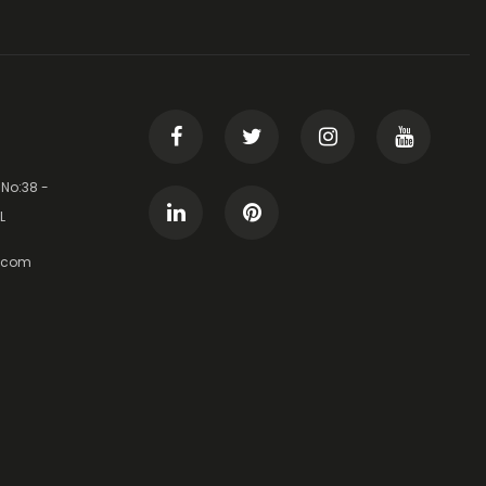
 No:38 -
L
t.com