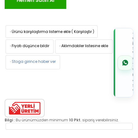
Hemen Satın Al
·
Ürünü karşılaştırma listeme ekle
(
Karşılaştır
)
TI
W
İL
·
Fiyatı düşünce bildir
·
Aklımdakiler listesine ekle
Sİ
VE
05
·
Stoga girince haber ver
7x
Wh
Üz
de
Sip
Ver
Bilgi :
Bu ürünümüzden minimum
10 Pkt.
sipariş verebilirsiniz.