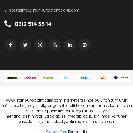
E-posta
:info@istanbultoptanticaret.com
0212 514 38 14
www.istanbultoptanticaret.com internet sitesinde bulunan tüm ürün
ürünlere ait açıklayıcı bilgiler, görseller telif hakları kanununca korunmakta
olup izinsiz paylaşılması, kopyalanması veya
herhangi birinin yazılı ya da görsel mecralarda kullanılması kanunen
yasaklanmış olup hukuki yaptırıma tabi tutulmaktadır.
Google Seo
Kentmedia