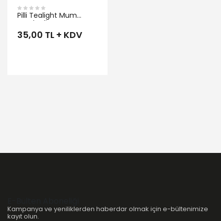
Pilli Tealight Mum
Hareketli
35,00 TL + KDV
E-Bülten Aboneliği
Kampanya ve yeniliklerden haberdar olmak için e-bültenimize
kayıt olun.