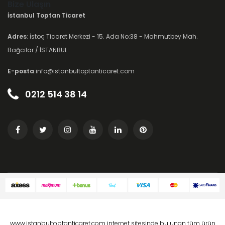
Bize Ulaşın
İstanbul Toptan Ticaret
Adres
: İstoç Ticaret Merkezi - 15. Ada No:38 - Mahmutbey Mah.
Bağcılar / İSTANBUL
E-posta
:info@istanbultoptanticaret.com
0212 514 38 14
www.istanbultoptanticaret.com internet sitesinde bulunan tüm ürün