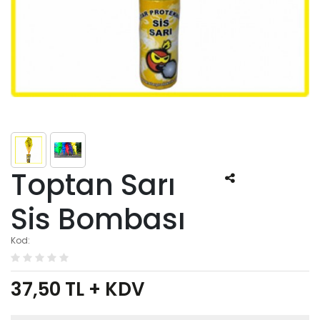
Toptan Sarı
Sis Bombası
Kod:
37,50
TL + KDV