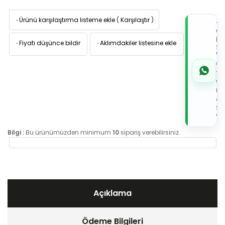
·
Ürünü karşılaştırma listeme ekle
(
Karşılaştır
)
TI
W
İL
·
Fiyatı düşünce bildir
·
Aklımdakiler listesine ekle
Sİ
VE
05
7x
Wh
Üz
de
Sip
Ver
Bilgi :
Bu ürünümüzden minimum
10
sipariş verebilirsiniz.
Açıklama
Ödeme Bilgileri