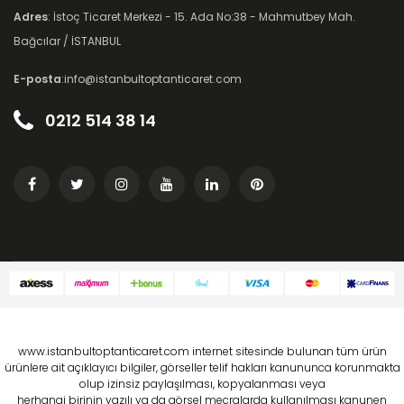
Adres
: İstoç Ticaret Merkezi - 15. Ada No:38 - Mahmutbey Mah.
Bağcılar / İSTANBUL
E-posta
:info@istanbultoptanticaret.com
0212 514 38 14
www.istanbultoptanticaret.com internet sitesinde bulunan tüm ürün
ürünlere ait açıklayıcı bilgiler, görseller telif hakları kanununca korunmakta
olup izinsiz paylaşılması, kopyalanması veya
herhangi birinin yazılı ya da görsel mecralarda kullanılması kanunen