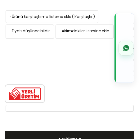
·
Ürünü karşılaştırma listeme ekle
(
Karşılaştır
)
TI
W
İL
·
Fiyatı düşünce bildir
·
Aklımdakiler listesine ekle
Sİ
VE
05
7x
Wh
Üz
de
Sip
Ver