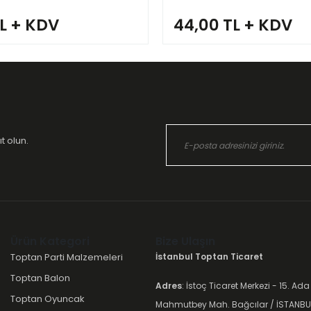
TL + KDV
44,00 TL + KDV
t olun.
Ürün Kategori
Bize Ulaşın
Toptan Parti Malzemeleri
İstanbul Toptan Ticaret
Toptan Balon
Adres
: İstoç Ticaret Merkezi - 15. Ada
Toptan Oyuncak
Mahmutbey Mah. Bağcılar / İSTANBU