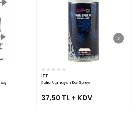
ITT
müş
Kalıcı Uçmayan Kar Spreyi
37,50 TL + KDV