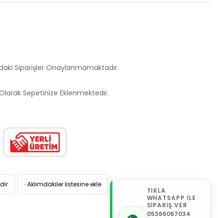
ndaki Siparişler Onaylanmamaktadır.
larak Sepetinize Eklenmektedir.
dir
·
Aklımdakiler listesine ekle
TIKLA
WHATSAPP İLE
SİPARİŞ VER
05366067034