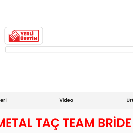
eri
Video
Ür
 METAL TAÇ TEAM BRİD