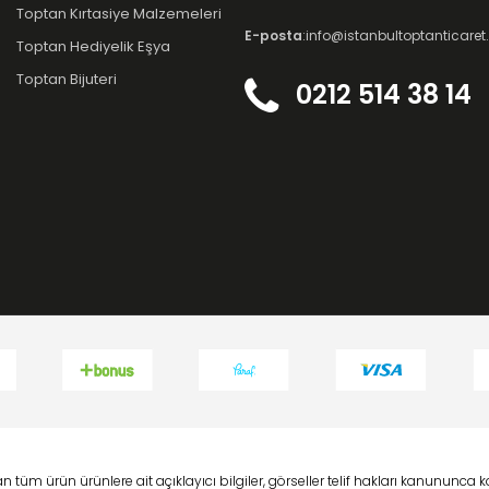
Toptan Kırtasiye Malzemeleri
E-posta
:info@istanbultoptanticare
Toptan Hediyelik Eşya
Toptan Bijuteri
0212 514 38 14
 tüm ürün ürünlere ait açıklayıcı bilgiler, görseller telif hakları kanununc