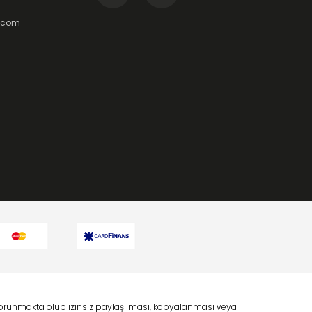
t.com
a korunmakta olup izinsiz paylaşılması, kopyalanması veya