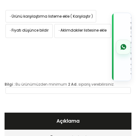
·
Ürünü karşılaştırma listeme ekle
(
Karşılaştır
)
TI
W
İL
·
Fiyatı düşünce bildir
·
Aklımdakiler listesine ekle
Sİ
VE
05
7x
Wh
Üz
de
Sip
Ver
Bilgi :
Bu ürünümüzden minimum
2 Ad.
sipariş verebilirsiniz.
Açıklama