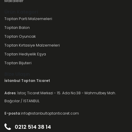
Makaleler
Ürün Kategori
Toptan Parti Malzemeleri
Toptan Balon
Toptan Oyuncak
Toptan Kırtasiye Malzemeleri
Toptan Hediyelik Eşya
Toptan Bijuteri
Bize Ulaşın
İstanbul Toptan Ticaret
Adres
: İstoç Ticaret Merkezi - 15. Ada No:38 - Mahmutbey Mah.
Bağcılar / İSTANBUL
E-posta
:info@istanbultoptanticaret.com
0212 514 38 14