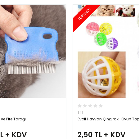
TÜKENDİ
ITT
 ve Pire Tarağı
Evcil Hayvan Çıngıraklı Oyun To
TL + KDV
2,50 TL + KDV