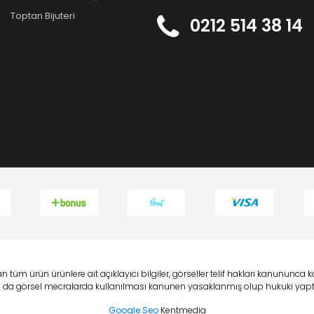
Toptan Bijuteri
0212 514 38 14
 tüm ürün ürünlere ait açıklayıcı bilgiler, görseller telif hakları kanununc
 ya da görsel mecralarda kullanılması kanunen yasaklanmış olup hukuki yaptı
Google Seo
Kentmedia