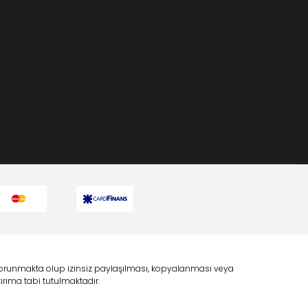
a korunmakta olup izinsiz paylaşılması, kopyalanması veya
rıma tabi tutulmaktadır.