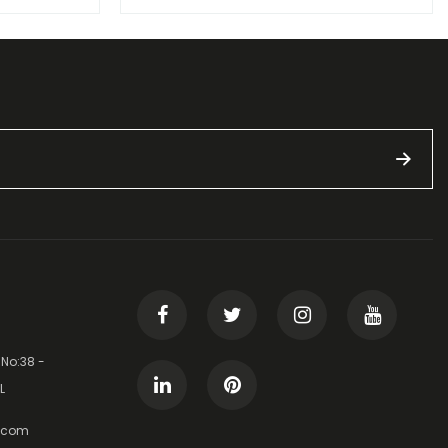
 No:38 -
L
t.com