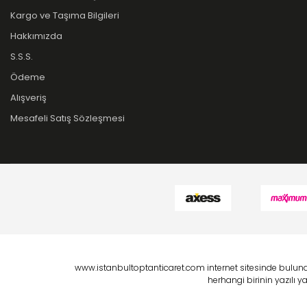
Kargo ve Taşıma Bilgileri
Hakkımızda
S.S.S.
Ödeme
Alışveriş
Mesafeli Satış Sözleşmesi
www.istanbultoptanticaret.com internet sitesinde bulunan
herhangi birinin yazılı