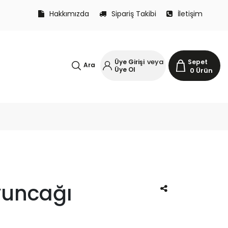
Hakkımızda
Sipariş Takibi
İletişim
veya
Üye Girişi
Sepet
Ara
Üye Ol
0
Ürün
yuncağı