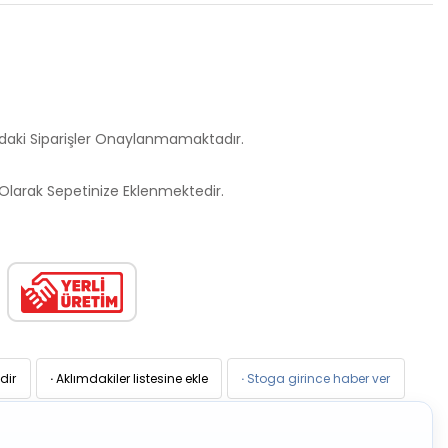
ndaki Siparişler Onaylanmamaktadır.
larak Sepetinize Eklenmektedir.
dir
·
Aklımdakiler listesine ekle
·
Stoga girince haber ver