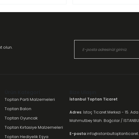
t olun.
Ürün Kategori
Bize Ulaşın
Toptan Parti Malzemeleri
İstanbul Toptan Ticaret
Toptan Balon
Adres
: İstoç Ticaret Merkezi - 15. Ada
Toptan Oyuncak
Mahmutbey Mah. Bağcılar / İSTANBU
Toptan Kırtasiye Malzemeleri
E-posta
:info@istanbultoptanticare
Toptan Hediyelik Eşya