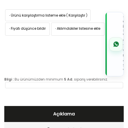
·
Ürünü karşılaştırma listeme ekle
(
Karşılaştır
)
TI
W
İL
·
Fiyatı düşünce bildir
·
Aklımdakiler listesine ekle
Sİ
VE
05
7x
Wh
Üz
de
Sip
Ver
Bilgi :
Bu ürünümüzden minimum
5 Ad.
sipariş verebilirsiniz.
Açıklama