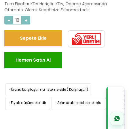
Tüm Fiyatlar KDV Hariçtir. KDV, Ödeme Aşamasında
Otomatik Olarak Sepetinize Eklenmektedir.
Sepete Ekle
Hemen Satın Al
·
Ürünü karşılaştırma listeme ekle
(
Karşılaştır
)
TI
W
İL
·
Fiyatı düşünce bildir
·
Aklımdakiler listesine ekle
Sİ
VE
05
7x
Wh