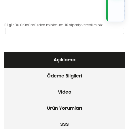
Üz
de
Sip
Ver
Bilgi :
Bu ürünümüzden minimum
10
sipariş verebilirsiniz.
Açıklama
Ödeme Bilgileri
Video
Ürün Yorumları
SSS