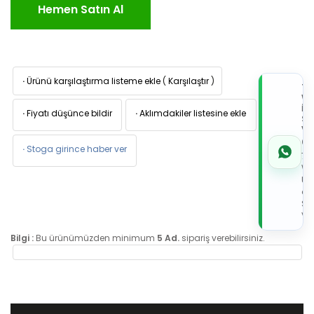
Hemen Satın Al
·
Ürünü karşılaştırma listeme ekle
(
Karşılaştır
)
TI
W
İL
·
Fiyatı düşünce bildir
·
Aklımdakiler listesine ekle
Sİ
VE
05
·
Stoga girince haber ver
7x
Wh
Üz
de
Sip
Ver
Bilgi :
Bu ürünümüzden minimum
5 Ad.
sipariş verebilirsiniz.