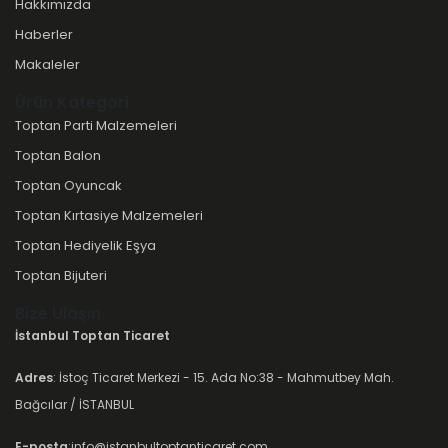
Hakkımızda
Haberler
Makaleler
Ürün Kategori
Toptan Parti Malzemeleri
Toptan Balon
Toptan Oyuncak
Toptan Kırtasiye Malzemeleri
Toptan Hediyelik Eşya
Toptan Bijuteri
Bize Ulaşın
İstanbul Toptan Ticaret
Adres
: İstoç Ticaret Merkezi - 15. Ada No:38 - Mahmutbey Mah.
Bağcılar / İSTANBUL
E-posta
:info@istanbultoptanticaret.com