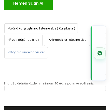
Hemen Satın Al
·
Ürünü karşılaştırma listeme ekle
(
Karşılaştır
)
TI
W
İL
·
Fiyatı düşünce bildir
·
Aklımdakiler listesine ekle
Sİ
VE
05
·
Stoga girince haber ver
7x
Wh
Üz
de
Sip
Ver
Bilgi :
Bu ürünümüzden minimum
10 Ad.
sipariş verebilirsiniz.