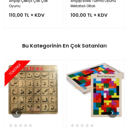
Ahşap Çekiçli Çak Çak
Ahşap Balık Tutma Oyunu
Oyunu
Mıktatıslı Oltalı
110,00 TL + KDV
100,00 TL + KDV
Bu Kategorinin En Çok Satanları
TÜKENDİ