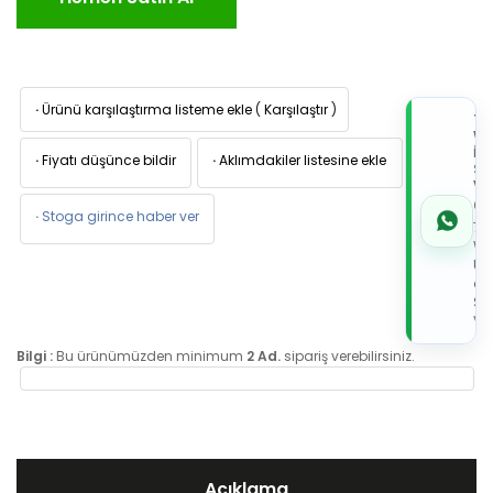
·
Ürünü karşılaştırma listeme ekle
(
Karşılaştır
)
TI
W
İL
·
Fiyatı düşünce bildir
·
Aklımdakiler listesine ekle
Sİ
VE
05
·
Stoga girince haber ver
7x
Wh
Üz
de
Sip
Ver
Bilgi :
Bu ürünümüzden minimum
2 Ad.
sipariş verebilirsiniz.
Açıklama