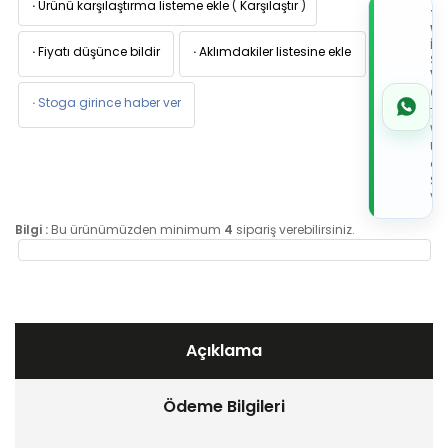
·
Ürünü karşılaştırma listeme ekle
(
Karşılaştır
)
TI
W
İL
·
Fiyatı düşünce bildir
·
Aklımdakiler listesine ekle
Sİ
VE
05
·
Stoga girince haber ver
7x
Wh
Üz
de
Sip
Ver
Bilgi :
Bu ürünümüzden minimum
4
sipariş verebilirsiniz.
Açıklama
Ödeme Bilgileri